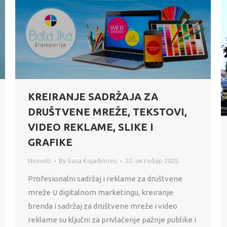
KREIRANJE SADRŽAJA ZA
DRUŠTVENE MREŽE, TEKSTOVI,
VIDEO REKLAME, SLIKE I
GRAFIKE
Novosti
By
Sasa Kojadinovic
22. октобар 2025.
Profesionalni sadržaj i reklame za društvene
mreže U digitalnom marketingu, kreiranje
brenda i sadržaj za društvene mreže i video
reklame su ključni za privlačenje pažnje publike i