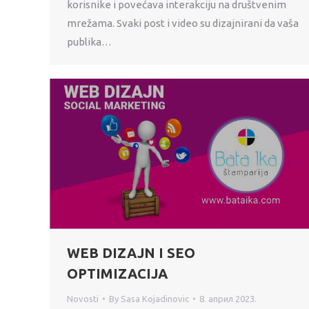
korisnike i povećava interakciju na društvenim
mrežama. Svaki post i video su dizajnirani da vaša
publika…
WEB DIZAJN I SEO
OPTIMIZACIJA
Novosti
By
Sasa Kojadinovic
8. април 2023.