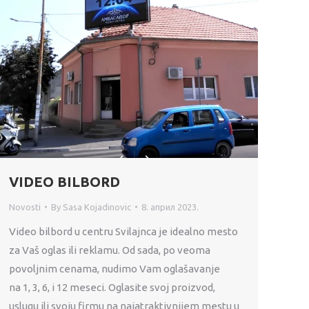
VIDEO BILBORD
Novosti
By
Sasa Kojadinovic
8. април 2023.
Video bilbord u centru Svilajnca je idealno mesto
za Vaš oglas ili reklamu. Od sada, po veoma
povoljnim cenama, nudimo Vam oglašavanje
na 1, 3, 6, i 12 meseci. Oglasite svoj proizvod,
uslugu ili svoju firmu na najatraktivnijem mestu u