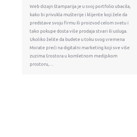
Web dizajn štamparija je u svoj portfolio ubacila,
kako bi privukla mušterije i klijente koji žele da
predstave svoju firmu ili proizvod celom svetu i
tako pokupe dosta više prodaja stvari ili usluga.
Ukoliko želite da budete u toku svog vremena
Morate preći na digitalni marketing koji sve više
zuzima šrostora u komletnom medijskom
prostoru,…