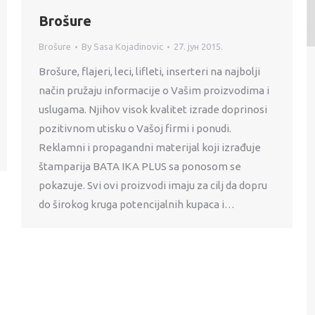
Brošure
Brošure
By
Sasa Kojadinovic
27. јун 2015.
Brošure, flajeri, leci, lifleti, inserteri na najbolji
način pružaju informacije o Vašim proizvodima i
uslugama. Njihov visok kvalitet izrade doprinosi
pozitivnom utisku o Vašoj firmi i ponudi.
Reklamni i propagandni materijal koji izrađuje
štamparija BATA IKA PLUS sa ponosom se
pokazuje. Svi ovi proizvodi imaju za cilj da dopru
do širokog kruga potencijalnih kupaca i…