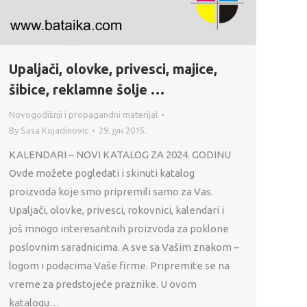
Upaljači, olovke, privesci, majice,
šibice, reklamne šolje …
Novogodišnji i propagandni materijal
By
Sasa Kojadinovic
29. јун 2015.
KALENDARI – NOVI KATALOG ZA 2024. GODINU
Ovde možete pogledati i skinuti katalog
proizvoda koje smo pripremili samo za Vas.
Upaljači, olovke, privesci, rokovnici, kalendari i
još mnogo interesantnih proizvoda za poklone
poslovnim saradnicima. A sve sa Vašim znakom –
logom i podacima Vaše firme. Pripremite se na
vreme za predstojeće praznike. U ovom
katalogu…