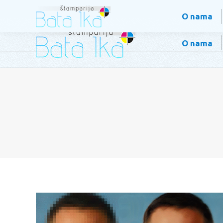
+381 63 8024944; +381 63 8883434
Mice Marković 2 S
O nama
O nama