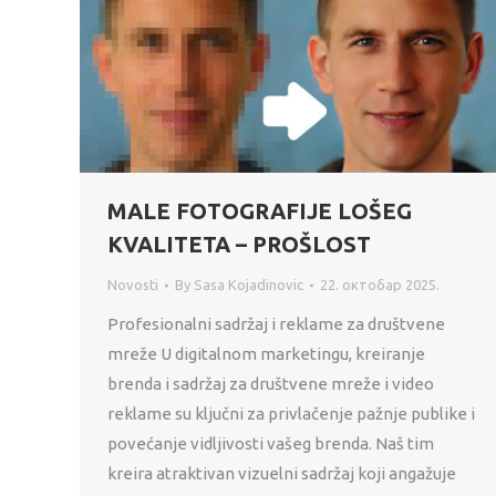
MALE FOTOGRAFIJE LOŠEG
KVALITETA – PROŠLOST
Novosti
By
Sasa Kojadinovic
22. октобар 2025.
Profesionalni sadržaj i reklame za društvene
mreže U digitalnom marketingu, kreiranje
brenda i sadržaj za društvene mreže i video
reklame su ključni za privlačenje pažnje publike i
povećanje vidljivosti vašeg brenda. Naš tim
kreira atraktivan vizuelni sadržaj koji angažuje