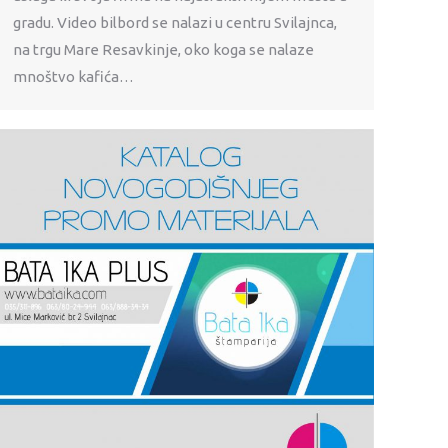
gradu. Video bilbord se nalazi u centru Svilajnca,
na trgu Mare Resavkinje, oko koga se nalaze
mnoštvo kafića…