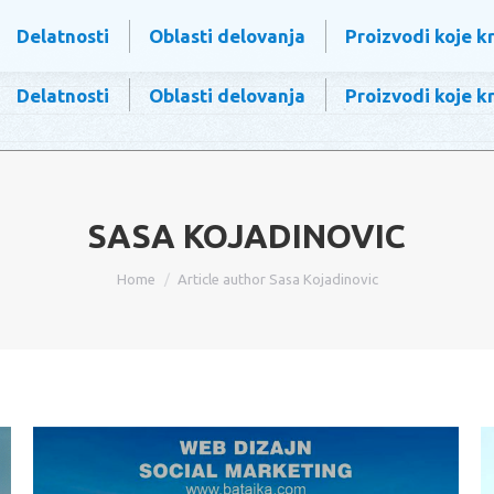
vilajnac
Ponedeljak – Petak 8:00–15:00 Subota 8:00–14:00
Delatnosti
Oblasti delovanja
Proizvodi koje k
Delatnosti
Oblasti delovanja
Proizvodi koje k
SASA KOJADINOVIC
You are here:
Home
Article author Sasa Kojadinovic