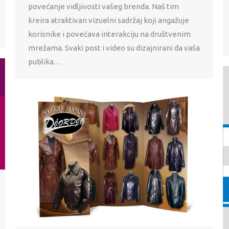
povećanje vidljivosti vašeg brenda. Naš tim
kreira atraktivan vizuelni sadržaj koji angažuje
korisnike i povećava interakciju na društvenim
mrežama. Svaki post i video su dizajnirani da vaša
publika…