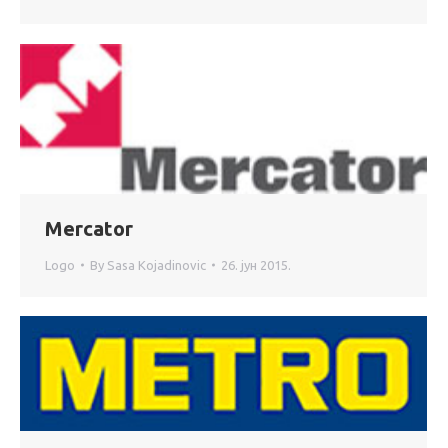
Mercator
Logo
By
Sasa Kojadinovic
26. јун 2015.