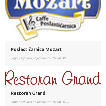
Poslastičarnica Mozart
Logo
By
Sasa Kojadinovic
26. јун 2015.
Restoran Grand
Logo
By
Sasa Kojadinovic
26. јун 2015.